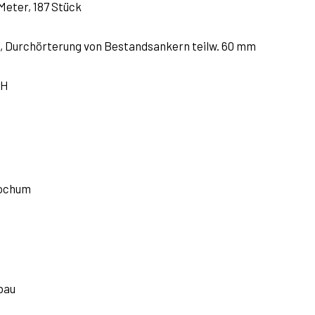
Meter, 187 Stück
, Durchörterung von Bestandsankern teilw. 60 mm
 H
e
Bochum
bau