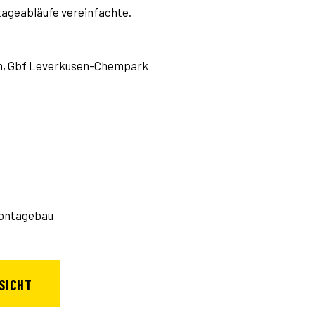
tageabläufe vereinfachte.
im, Gbf Leverkusen-Chempark
 Montagebau
SICHT